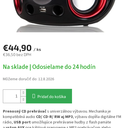
€44,90
/ ks
€36,50 bez DPH
Jednotková
Na sklade | Odosielame do 24 hodín
cena:
Môžeme doručiť do:
12.8.2026
Pridať do košíka
Prenosný CD prehrávač
s univerzálnou výbavou. Mechanika je
kompatibilná audio
CD/ CD-R/ RW aj MP3
, výbavu dopĺňa digitálne FM
rádio,
USB port
umožňujúce prehrávanie hudby z flash pamäte
a
vstup AUX
pre káblové prepojenie s MP3 prehrávačom alebo