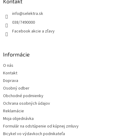
ä
Kontakt
t
info
@
selektra.sk
i
e
038/7490000
Facebook akcie a zľavy
Informácie
O nás
Kontakt
Doprava
Osobný odber
Obchodné podmienky
Ochrana osobných údajov
Reklamácie
Moja objednávka
Formulár na odstúpenie od kúpnej zmluvy
Bicykel vo výdavkoch podnikateľa