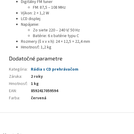
Digitálny FM tuner
FM: 87,5 – 108 MHz
Výkon: 2 × 1,2 W
LCD displej
Napájanie:
Zo siete 220 – 240 V/ 50 Hz
Batérie: 6 x batérie typu C
Rozmery (š x v x h): 24 × 12,5 × 22,4 mm
Hmotnosť: 1,2 kg
Dodatočné parametre
Kategória
:
Rádia s CD prehrávačom
Záruka
:
2 roky
Hmotnosť
:
1 kg
EAN
:
8592417059594
Farba
:
červená
Z
á
p