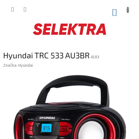
Prejsť
na
NÁKUP
obsah
KOŠÍK
Hyundai TRC 533 AU3BR
4183
Značka:
Hyundai