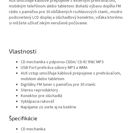
AUX umožňuje káblové prepojenie s externým prehrávačom,
mobilným telefónom alebo tabletom. Bohatú výbavu dopĺňa FM
rádio s pamäťou pre 30 obľúbených rozhlasových staníc, modro
podsvietený LCD displej a slúchadlový konektor, vďaka ktorému
si môžete užívať nikým nerušené počúvanie.
Vlastnosti
CD mechanika s pdporou CDDA/ CD-R/ RW/ MP3
USB Port prehráva súbory MP3 a WMA
AUX vstup umožňuje káblové prepojenie s prehrávačom,
mobilom alebo tabletom
Digitálny FM tuner s pamäťou pre 30 staníc
Stereo reproduktory
Konektor pre slúchadlá
Vyklápacia rukoväť
Napájanie zo siete aj na batérie
Špecifikácie
CD mechanika