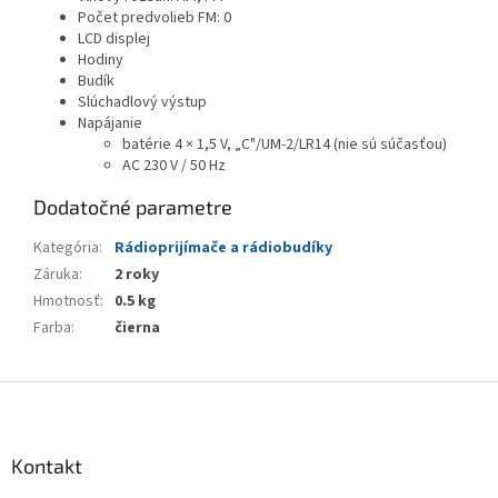
Počet predvolieb FM: 0
LCD displej
Hodiny
Budík
Slúchadlový výstup
Napájanie
batérie 4 × 1,5 V, „C"/UM-2/LR14 (nie sú súčasťou)
AC 230 V / 50 Hz
Dodatočné parametre
Kategória
:
Rádioprijímače a rádiobudíky
Záruka
:
2 roky
Hmotnosť
:
0.5 kg
Farba
:
čierna
Z
á
p
ä
Kontakt
t