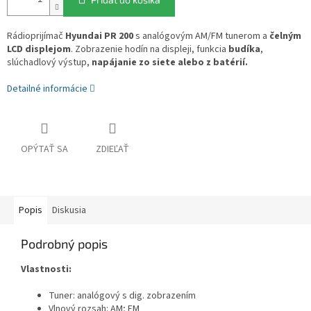
Rádioprijímač
Hyundai PR 200
s analógovým AM/FM tunerom a
čelným
LCD displejom
. Zobrazenie hodín na displeji, funkcia
budíka
,
slúchadlový výstup,
napájanie zo siete alebo z batérií.
Detailné informácie
OPÝTAŤ SA
ZDIEĽAŤ
Popis
Diskusia
Podrobný popis
Vlastnosti:
Tuner: analógový s dig. zobrazením
Vlnový rozsah: AM; FM