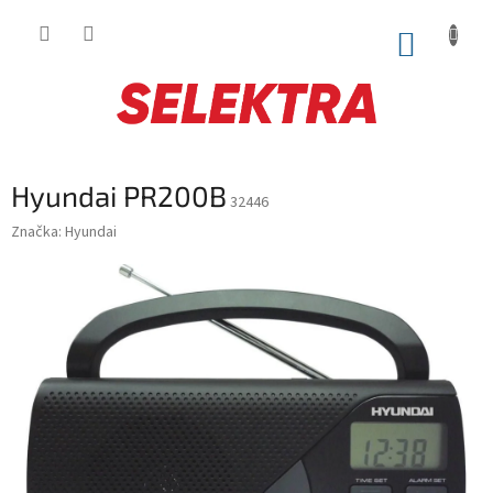
Prejsť
na
NÁKUP
obsah
KOŠÍK
Hyundai PR200B
32446
Značka:
Hyundai