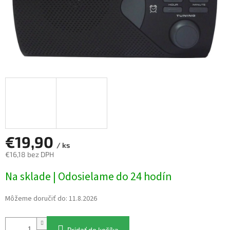
€19,90
/ ks
€16,18 bez DPH
Jednotková
Na sklade | Odosielame do 24 hodín
cena:
Môžeme doručiť do:
11.8.2026
Pridať do košíka