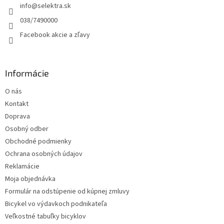
info
@
selektra.sk
i
e
038/7490000
Facebook akcie a zľavy
Informácie
O nás
Kontakt
Doprava
Osobný odber
Obchodné podmienky
Ochrana osobných údajov
Reklamácie
Moja objednávka
Formulár na odstúpenie od kúpnej zmluvy
Bicykel vo výdavkoch podnikateľa
Veľkostné tabuľky bicyklov