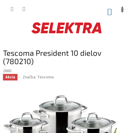
Prejsť
na
NÁKUP
obsah
KOŠÍK
Tescoma President 10 dielov
(780210)
2660
Značka:
Tescoma
Akcia