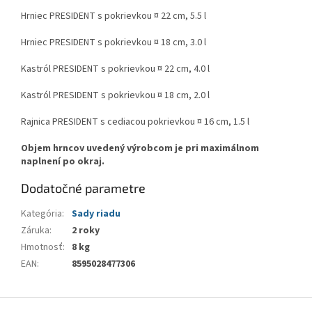
Hrniec PRESIDENT s pokrievkou ¤ 22 cm, 5.5 l
Hrniec PRESIDENT s pokrievkou ¤ 18 cm, 3.0 l
Kastról PRESIDENT s pokrievkou ¤ 22 cm, 4.0 l
Kastról PRESIDENT s pokrievkou ¤ 18 cm, 2.0 l
Rajnica PRESIDENT s cediacou pokrievkou ¤ 16 cm, 1.5 l
Objem hrncov uvedený výrobcom je pri maximálnom
naplnení po okraj.
Dodatočné parametre
Kategória
:
Sady riadu
Záruka
:
2 roky
Hmotnosť
:
8 kg
EAN
:
8595028477306
Z