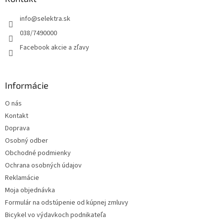
t
info
@
selektra.sk
i
e
038/7490000
Facebook akcie a zľavy
Informácie
O nás
Kontakt
Doprava
Osobný odber
Obchodné podmienky
Ochrana osobných údajov
Reklamácie
Moja objednávka
Formulár na odstúpenie od kúpnej zmluvy
Bicykel vo výdavkoch podnikateľa