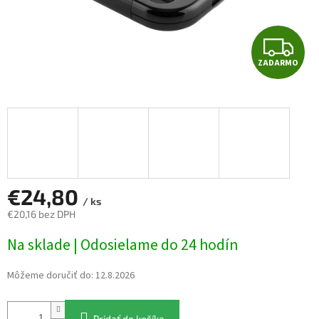
Z
ZADARMO
A
D
A
R
M
€24,80
/ ks
€20,16 bez DPH
O
Jednotková
Na sklade | Odosielame do 24 hodín
cena:
Môžeme doručiť do:
12.8.2026
Pridať do košíka