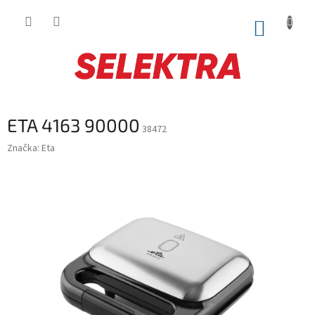
Prejsť
na
NÁKUP
obsah
KOŠÍK
ETA 4163 90000
38472
Značka:
Eta