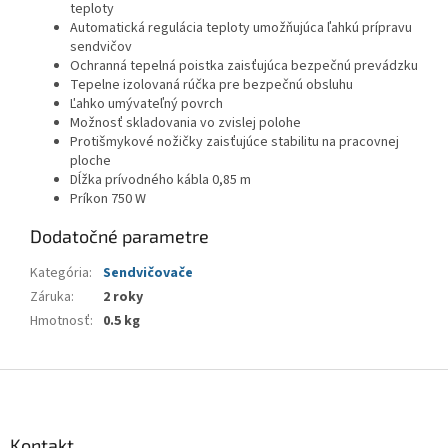
teploty
Automatická regulácia teploty umožňujúca ľahkú prípravu
sendvičov
Ochranná tepelná poistka zaisťujúca bezpečnú prevádzku
Tepelne izolovaná rúčka pre bezpečnú obsluhu
Ľahko umývateľný povrch
Možnosť skladovania vo zvislej polohe
Protišmykové nožičky zaisťujúce stabilitu na pracovnej
ploche
Dĺžka prívodného kábla 0,85 m
Príkon 750 W
Dodatočné parametre
Kategória
:
Sendvičovače
Záruka
:
2 roky
Hmotnosť
:
0.5 kg
Z
á
p
ä
Kontakt