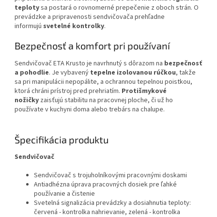
teploty
sa postará o rovnomerné prepečenie z oboch strán. O
prevádzke a pripravenosti sendvičovača prehľadne
informujú
svetelné kontrolky
.
Bezpečnosť a komfort pri používaní
Sendvičovač ETA Krusto je navrhnutý s dôrazom na
bezpečnosť
a pohodlie
. Je vybavený
tepelne izolovanou rúčkou
, takže
sa pri manipulácii nepopálite, a ochrannou tepelnou poistkou,
ktorá chráni prístroj pred prehriatím.
Protišmykové
nožičky
zaisťujú stabilitu na pracovnej ploche, či už ho
používate v kuchyni doma alebo trebárs na chalupe.
Špecifikácia produktu
Sendvičovač
Sendvičovač s trojuholníkovými pracovnými doskami
Antiadhézna úprava pracovných dosiek pre ľahké
používanie a čistenie
Svetelná signalizácia prevádzky a dosiahnutia teploty:
červená - kontrolka nahrievanie, zelená - kontrolka