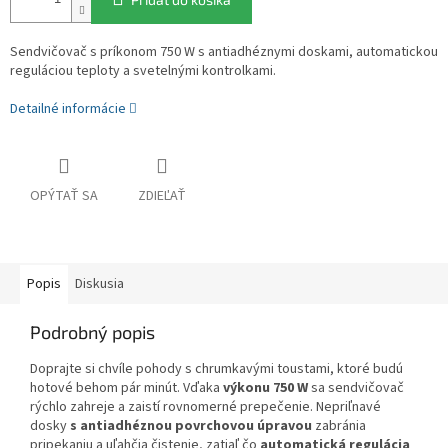
Sendvičovač s príkonom 750 W s antiadhéznymi doskami, automatickou
reguláciou teploty a svetelnými kontrolkami.
Detailné informácie
OPÝTAŤ SA
ZDIEĽAŤ
Popis
Diskusia
Podrobný popis
Doprajte si chvíle pohody s chrumkavými toustami, ktoré budú
hotové behom pár minút. Vďaka
výkonu 750 W
sa sendvičovač
rýchlo zahreje a zaistí rovnomerné prepečenie. Nepriľnavé
dosky
s antiadhéznou povrchovou úpravou
zabránia
pripekaniu a uľahčia čistenie, zatiaľ čo
automatická regulácia