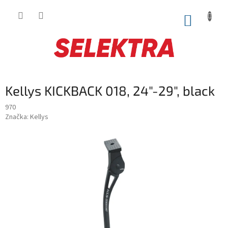
Prejsť
na
NÁKUP
obsah
KOŠÍK
Kellys KICKBACK 018, 24"-29", black
970
Značka:
Kellys