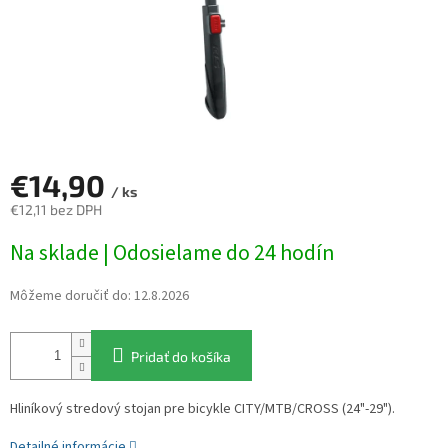
€14,90
/ ks
€12,11 bez DPH
Jednotková
Na sklade | Odosielame do 24 hodín
cena:
Môžeme doručiť do:
12.8.2026
Pridať do košíka
Hliníkový stredový stojan pre bicykle CITY/MTB/CROSS (24"-29").
Detailné informácie