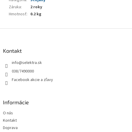
Kategória
:
Stojany
Záruka
:
2 roky
Hmotnosť
:
0.2 kg
Z
á
p
ä
Kontakt
t
info
@
selektra.sk
i
e
038/7490000
Facebook akcie a zľavy
Informácie
O nás
Kontakt
Doprava