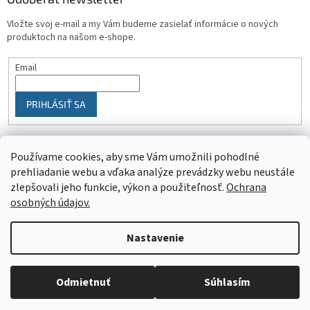
Vložte svoj e-mail a my Vám budeme zasielať informácie o nových
produktoch na našom e-shope.
Email
PRIHLÁSIŤ SA
Používame cookies, aby sme Vám umožnili pohodlné
prehliadanie webu a vďaka analýze prevádzky webu neustále
zlepšovali jeho funkcie, výkon a použiteľnosť.
Ochrana
osobných údajov.
Vytvoril Shoptet
Nastavenie
Objednaný tovar si môžete prevziať osobne v predajni SELEKTRA,
Copyright 2026
SELEKTRA
. Všetky práva vyhradené.
Upraviť
Družstevná 1143/24, Partizánske, tel.: 038/7490000. Všetok tovar je
nastavenie cookies
Odmietnuť
Súhlasím
ihneď dostupný na našom sklade.