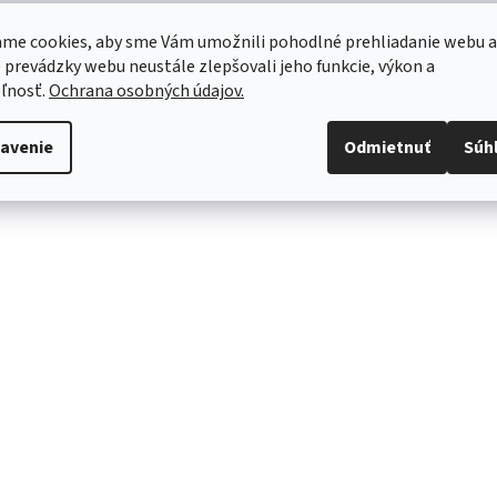
Buďte vždy v obraze s
mobilnou aplikáciou ConnectLife
. Táto aplikác
me cookies, aby sme Vám umožnili pohodlné prehliadanie webu a
vám
ukáže spotrebu energií
a množstvo ušetrených peňazí na základe
užívateľských údajov. Ak vlastníte inteligentnú práčku Hisense, tak vám a
 prevádzky webu neustále zlepšovali jeho funkcie, výkon a
dokáže
duplikovať prací program do sušičky
, ktorá podľa toho uprav
ľnosť.
Ochrana osobných údajov.
sušenia.
avenie
Odmietnuť
Súh