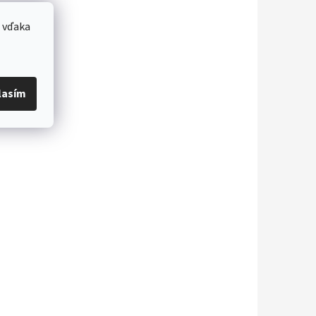
ia
 vďaka
plikácia
í program
lasím