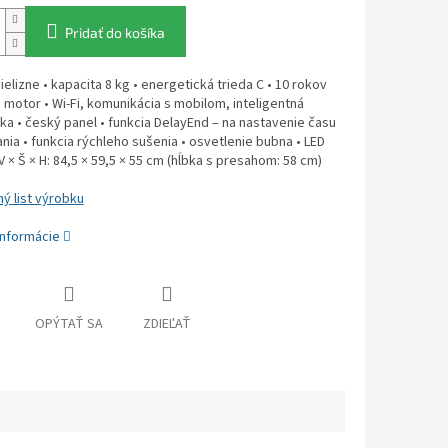
Pridať do košíka
ielizne • kapacita 8 kg • energetická trieda C • 10 rokov
 motor • Wi-Fi, komunikácia s mobilom, inteligentná
ka • český panel • funkcia DelayEnd – na nastavenie času
nia • funkcia rýchleho sušenia • osvetlenie bubna • LED
 V × Š × H: 84,5 × 59,5 × 55 cm (hĺbka s presahom: 58 cm)
ý list výrobku
informácie
OPÝTAŤ SA
ZDIEĽAŤ