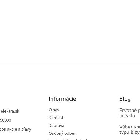
Informácie
Blog
O nás
Prvotné 
selektra.sk
bicykla
Kontakt
490000
Doprava
Výber spr
ok akcie a zľavy
typu bicy
Osobný odber