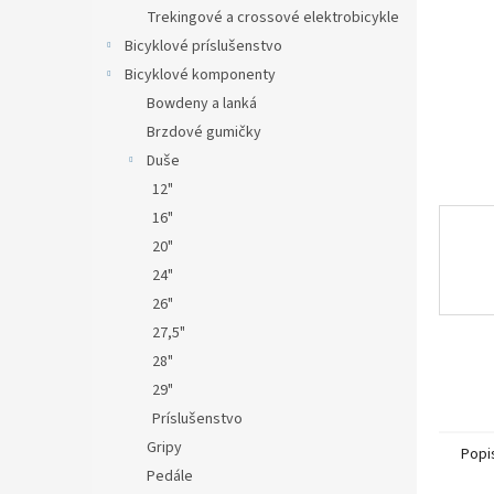
Trekingové a crossové elektrobicykle
Bicyklové príslušenstvo
Bicyklové komponenty
Bowdeny a lanká
Brzdové gumičky
Duše
12"
16"
20"
24"
26"
27,5"
28"
29"
Príslušenstvo
Gripy
Popi
Pedále