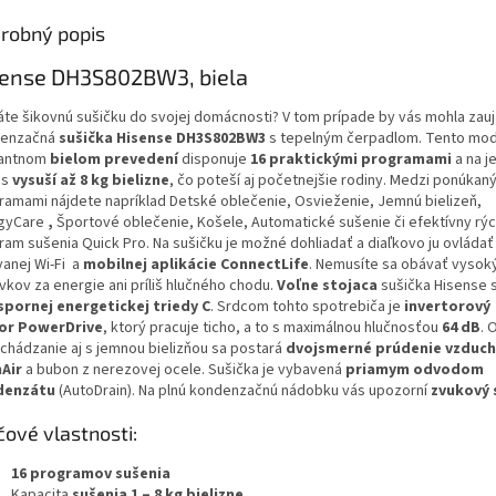
robný popis
sense DH3S802BW3, biela
áte šikovnú sušičku do svojej domácnosti? V tom prípade by vás mohla zauj
enzačná
sušička Hisense DH3S802BW3
s tepelným čerpadlom.
Tento mod
antnom
bielom prevedení
disponuje
16 praktickými programami
a na j
us
vysuší až 8 kg
bielizne
, čo poteší aj početnejšie rodiny. Medzi ponúkan
ramami nájdete napríklad Detské oblečenie, Osvieženie, Jemnú bielizeň,
rgyCare
,
Športové oblečenie, Košele, Automatické sušenie či efektívny rýc
ram sušenia Quick Pro. Na sušičku je možné dohliadať a diaľkovo ju ovlád
anej Wi-Fi a
mobilnej aplikácie
ConnectLife
. Nemusíte sa obávať vysok
vkov za energie ani príliš hlučného chodu.
Voľne
stojaca
sušička Hisense s
spornej energetickej triedy C
. Srdcom tohto spotrebiča je
invertorový
or
PowerDrive
, ktorý pracuje ticho, a to
s maximálnou hlučnosťou
64 dB
. 
chádzanie aj s jemnou bielizňou sa postará
dvojsmerné prúdenie vzduc
Air
a bubon z nerezovej ocele. Sušička je vybavená
priamym odvodom
denzátu
(AutoDrain). Na plnú kondenzačnú nádobku vás upozorní
zvukový 
čové vlastnosti:
16
programov sušenia
Kapacita
sušenia 1 – 8 kg bielizne