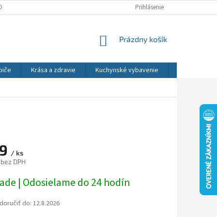
DNÉ PODMIENKY
OCHRANA OSOBNÝCH ÚDAJOV
Prihlásenie
REKLAMÁCIE
NÁKUPNÝ
Prázdny košík
KOŠÍK
biče
Krása a zdravie
Kuchynské vybavenie
Osvetlenie
79
/ ks
 bez DPH
ová
lade | Odosielame do 24 hodín
oručiť do:
12.8.2026