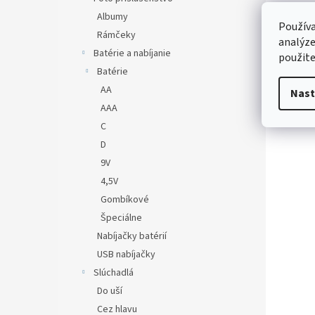
Albumy
Používa
Rámčeky
analýze
Batérie a nabíjanie
použite
Batérie
AA
Nast
AAA
C
D
9V
4,5V
Gombíkové
Špeciálne
Nabíjačky batérií
USB nabíjačky
Slúchadlá
Do uší
Cez hlavu