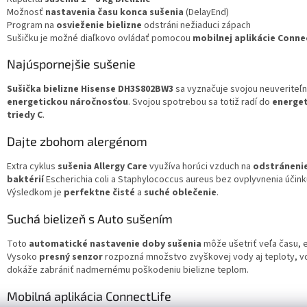
Možnosť
nastavenia času konca sušenia
(DelayEnd)
Program na
osvieženie
bielizne
odstráni nežiaduci zápach
Sušičku je možné diaľkovo ovládať pomocou
mobilnej aplikácie Conne
Najúspornejšie sušenie
Sušička bielizne Hisense DH3S802BW3
sa vyznačuje svojou neuveriteľ
energetickou náročnosťou
. Svojou spotrebou sa totiž radí do
energet
triedy C
.
Dajte zbohom alergénom
Extra cyklus
sušenia Allergy Care
využíva horúci vzduch na
odstránenie
baktérií
Escherichia coli a Staphylococcus aureus bez ovplyvnenia účink
Výsledkom je
perfektne čisté
a
suché oblečenie
.
Suchá bielizeň s Auto sušením
Toto
automatické nastavenie doby sušenia
môže ušetriť veľa času, e
Vysoko
presný senzor
rozpozná množstvo zvyškovej vody aj teploty, 
dokáže zabrániť nadmernému poškodeniu bielizne teplom.
Mobilná aplikácia ConnectLife