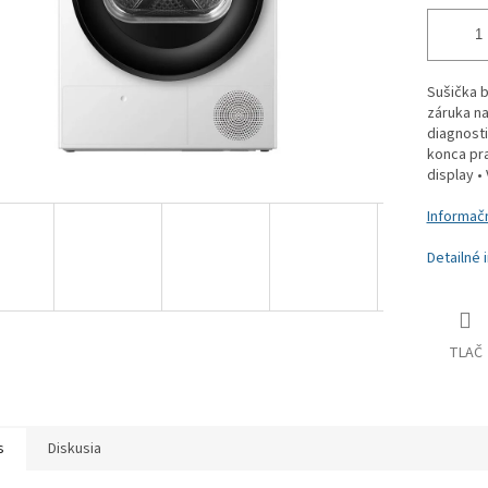
Sušička b
záruka na
diagnosti
konca pra
display •
Informačn
Detailné 
TLAČ
s
Diskusia