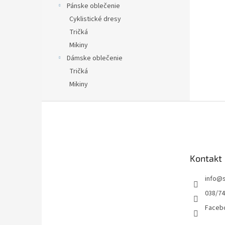
Pánske oblečenie
Cyklistické dresy
Tričká
Mikiny
Dámske oblečenie
Tričká
Mikiny
Z
á
p
ä
t
Kontakt
i
e
info
@
038/7
Facebo