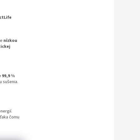
ctLife
ne
nízkou
ickej
 99,9 %
u sušenia.
nergií.
vďaka čomu