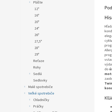
Plášte
Pod
12"
16"
Hi
20"
Hľad
24"
kond
26"
eleg
cykl
27,5"
prog
28"
Alle
29"
prog
vstav
Reťaze
výda
Rohy
do
ú
mot
Sedlá
zaob
Sedlovky
Twin
Malé spotrebiče
kon
Veľké spotrebiče
Kľú
Chladničky
Práčky