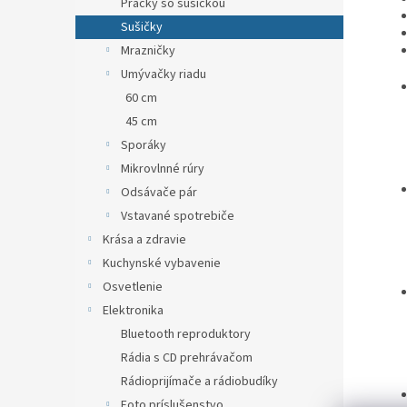
Práčky so sušičkou
Sušičky
Mrazničky
Umývačky riadu
60 cm
45 cm
Sporáky
Mikrovlnné rúry
Odsávače pár
Vstavané spotrebiče
Krása a zdravie
Kuchynské vybavenie
Osvetlenie
Elektronika
Bluetooth reproduktory
Rádia s CD prehrávačom
Rádioprijímače a rádiobudíky
Foto príslušenstvo