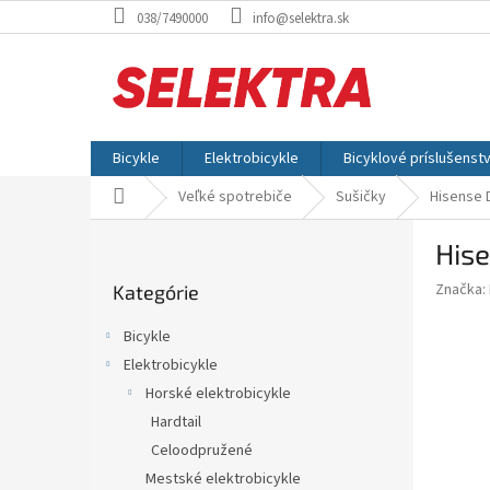
Prejsť
038/7490000
info@selektra.sk
na
obsah
Bicykle
Elektrobicykle
Bicyklové príslušenst
Domov
Veľké spotrebiče
Sušičky
Hisense
B
His
o
Preskočiť
č
Značka:
Kategórie
kategórie
n
ý
Bicykle
p
Elektrobicykle
a
Horské elektrobicykle
n
e
Hardtail
l
Celoodpružené
Mestské elektrobicykle