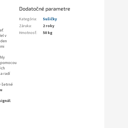
Dodatočné parametre
Kategória
:
Sušičky
Záruka
:
2 roky
ať
Hmotnosť
:
50 kg
el v
eden
ými
hly
ať pomocou
ých
a radí
O šetrné
hu
signál
.