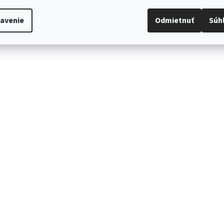
avenie
Odmietnuť
Súh