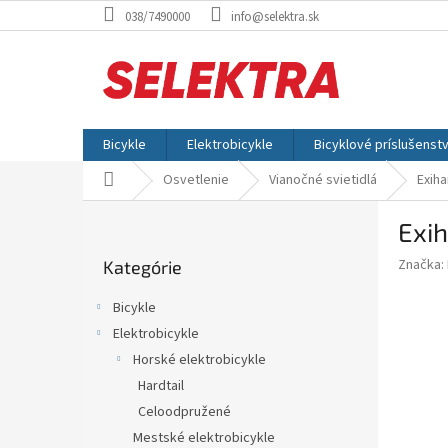
Prejsť
038/7490000
info@selektra.sk
na
obsah
Bicykle
Elektrobicykle
Bicyklové príslušenst
Domov
Osvetlenie
Vianočné svietidlá
Exiha
B
Exih
o
Preskočiť
č
Značka:
Kategórie
kategórie
n
ý
Bicykle
p
Elektrobicykle
a
Horské elektrobicykle
n
e
Hardtail
l
Celoodpružené
Mestské elektrobicykle