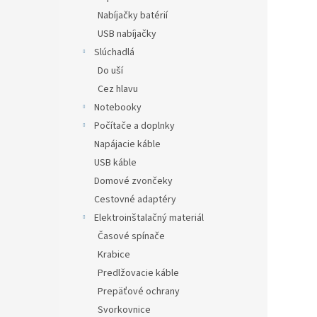
Nabíjačky batérií
USB nabíjačky
Slúchadlá
Do uší
Cez hlavu
Notebooky
Počítače a doplnky
Napájacie káble
USB káble
Domové zvončeky
Cestovné adaptéry
Elektroinštalačný materiál
Časové spínače
Krabice
Predlžovacie káble
Prepäťové ochrany
Svorkovnice