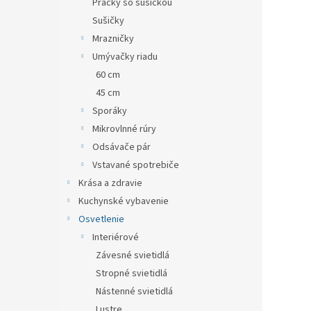
Práčky so sušičkou
Sušičky
Mrazničky
Umývačky riadu
60 cm
45 cm
Sporáky
Mikrovlnné rúry
Odsávače pár
Vstavané spotrebiče
Krása a zdravie
Kuchynské vybavenie
Osvetlenie
Interiérové
Závesné svietidlá
Stropné svietidlá
Nástenné svietidlá
Lustre