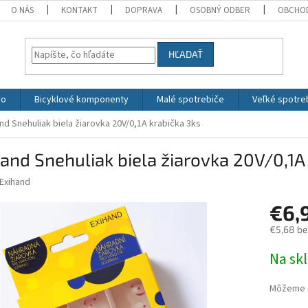
O NÁS
KONTAKT
DOPRAVA
OSOBNÝ ODBER
OBCHO
HĽADAŤ
vo
Bicyklové komponenty
Malé spotrebiče
Veľké spotre
nd Snehuliak biela žiarovka 20V/0,1A krabička 3ks
and Snehuliak biela žiarovka 20V/0,1A
Exihand
€6,
€5,68 b
Jednotk
Na sk
cena:
Môžeme d