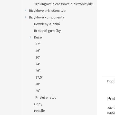
Trekingové a crossové elektrobicykle
Bicyklové príslušenstvo
Bicyklové komponenty
Bowdeny a lanká
Brzdové gumičky
Duše
12"
16"
20"
24"
26"
27,5"
Popi
28"
29"
Príslušenstvo
Pod
Gripy
závit
Pedále
napä