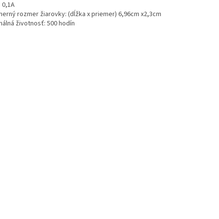
 0,1A
merný rozmer žiarovky: (dĺžka x priemer) 6,96cm x2,3cm
málná životnosť: 500 hodín