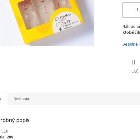
Náhradná
klobúči
Detailné 
TLAČ
s
Diskusia
robný popis
: E10
tie:
20V