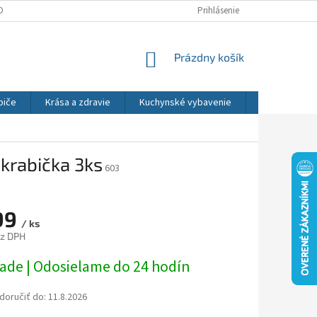
DNÉ PODMIENKY
OCHRANA OSOBNÝCH ÚDAJOV
Prihlásenie
REKLAMÁCIE
NÁKUPNÝ
Prázdny košík
KOŠÍK
biče
Krása a zdravie
Kuchynské vybavenie
Osvetlenie
 krabička 3ks
603
99
/ ks
ez DPH
ová
lade | Odosielame do 24 hodín
oručiť do:
11.8.2026