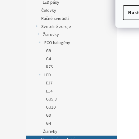
LED pásy
Čelovky
Nast
Ručné svietidlá
Svetelné zdroje
Žiarovky
ECO halogény
G9
G4
R7S
LED
E27
E14
GU5,3
GU10
G9
G4
Žiarivky