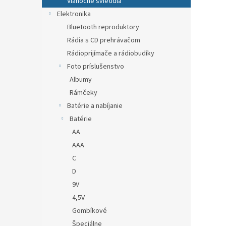
Vianočné svietidlá
Elektronika
Bluetooth reproduktory
Rádia s CD prehrávačom
Rádioprijímače a rádiobudíky
Foto príslušenstvo
Albumy
Rámčeky
Batérie a nabíjanie
Batérie
AA
AAA
C
D
9V
4,5V
Gombíkové
Špeciálne