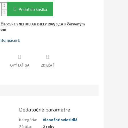
Pridať do košíka
 žiarovka
SNEHULIAK BIELY 20V/0,1A s červeným
kom
informácie
OPÝTAŤ SA
ZDIEĽAŤ
Dodatočné parametre
Kategória
:
Vianočné svietidlá
Záruka
:
2 roky