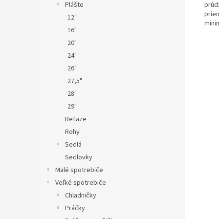
Plášte
prúd:
prie
12"
mini
16"
20"
24"
26"
27,5"
28"
29"
Reťaze
Rohy
Sedlá
Sedlovky
Malé spotrebiče
Veľké spotrebiče
Chladničky
Práčky