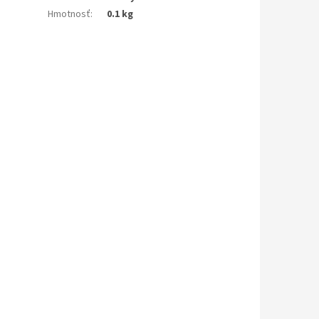
Hmotnosť
:
0.1 kg