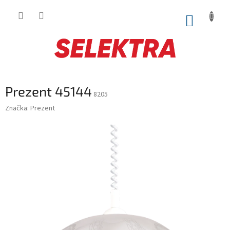
Prejsť
na
NÁKUP
obsah
KOŠÍK
Prezent 45144
8205
Značka:
Prezent