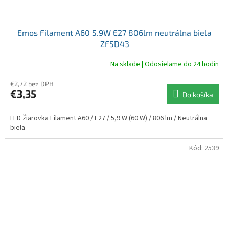
Emos Filament A60 5.9W E27 806lm neutrálna biela
ZF5D43
Na sklade | Odosielame do 24 hodín
€2,72 bez DPH
€3,35
Do košíka
LED žiarovka Filament A60 / E27 / 5,9 W (60 W) / 806 lm / Neutrálna
biela
Kód:
2539