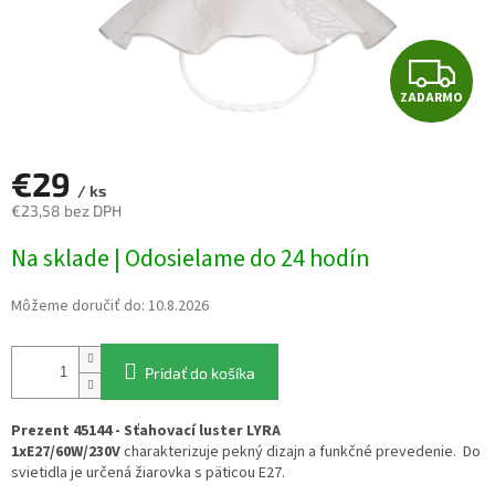
Z
ZADARMO
A
D
€29
/ ks
A
€23,58 bez DPH
Jednotková
R
Na sklade | Odosielame do 24 hodín
cena:
M
Môžeme doručiť do:
10.8.2026
O
Pridať do košíka
Prezent 45144 - Sťahovací luster LYRA
1xE27/60W/230V
charakterizuje pekný dizajn a funkčné prevedenie. Do
svietidla je určená žiarovka s päticou E27.