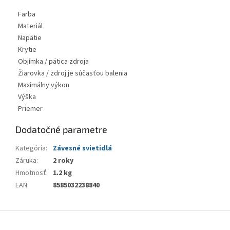
Farba
Materiál
Napätie
Krytie
Objímka / pätica zdroja
Žiarovka / zdroj je súčasťou balenia
Maximálny výkon
Výška
Priemer
Dodatočné parametre
Kategória
:
Závesné svietidlá
Záruka
:
2 roky
Hmotnosť
:
1.2 kg
EAN
:
8585032238840
Z
á