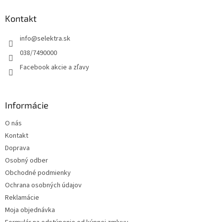
p
ä
Kontakt
t
info
@
selektra.sk
i
e
038/7490000
Facebook akcie a zľavy
Informácie
O nás
Kontakt
Doprava
Osobný odber
Obchodné podmienky
Ochrana osobných údajov
Reklamácie
Moja objednávka