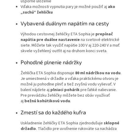
úsporné uloženie
Vďaka možnosti vypnutia pary je možné použiť aj
ako
„suchú“ žehličku
Vybavená duálnym napätím na cesty
Výhodou cestovnej žehličky ETA Sophia je
prepínač
napätia pre duálne nastavenie
na svetové elektrické
siete. Môžete tak využiť napätie 100 V aj 220-240 V a mať
skvele vyžehlený outfit aj na druhom konci sveta.
Pohodlné plnenie nádržky
Žehlička ETA Sophia disponuje
80 ml nádržkou na vodu
.
Je umiestnená v držadle a vďaka praktickému otvoru je
možné ju pohodlne plniť a tiež zvyšnú vodu vylievať. V
balení nájdete aj
plniaci pohárik
pre ľahké nalievanie.
Pre prevádzku žehličky môžete bez obáv využívať
aj
bežnú kohútikovú vodu
.
Zmestí sa do každého kufra
Uskladnenie žehličky ETA Sophia zjednodušuje
sklopné
držadlo
. Tlačidlo pre uvoľnenie rukoväte sa nachádza