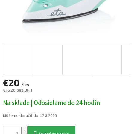
€20
/ ks
€16,26 bez DPH
Jednotková
Na sklade | Odosielame do 24 hodín
cena:
Môžeme doručiť do:
12.8.2026
Pridať do košíka