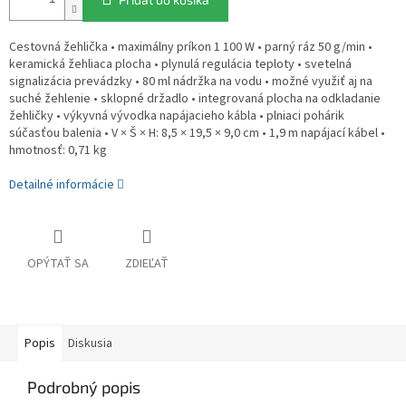
Cestovná žehlička • maximálny príkon 1 100 W • parný ráz 50 g/min •
keramická žehliaca plocha • plynulá regulácia teploty • svetelná
signalizácia prevádzky • 80 ml nádržka na vodu • možné využiť aj na
suché žehlenie • sklopné držadlo • integrovaná plocha na odkladanie
žehličky • výkyvná vývodka napájacieho kábla • plniaci pohárik
súčasťou balenia • V × Š × H: 8,5 × 19,5 × 9,0 cm • 1,9 m napájací kábel •
hmotnosť: 0,71 kg
Detailné informácie
OPÝTAŤ SA
ZDIEĽAŤ
Popis
Diskusia
Podrobný popis