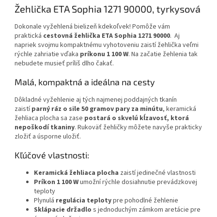
Žehlička ETA Sophia 1271 90000, tyrkysová
Dokonale vyžehlená bielizeň kdekoľvek! Pomôže vám
praktická
cestovná žehlička
ETA Sophia 1271 90000
.
Aj
napriek svojmu kompaktnému vyhotoveniu zaistí žehlička veľmi
rýchle zahriatie vďaka
príkonu 1 100 W
. Na začatie žehlenia tak
nebudete musieť príliš dlho čakať.
Malá, kompaktná a ideálna na cesty
Dôkladné vyžehlenie aj tých najmenej poddajných tkanín
zaistí
parný ráz o sile 50 gramov pary za minútu
, keramická
žehliaca plocha sa zase
postará o skvelú kĺzavosť, ktorá
nepoškodí tkaniny
. Rukoväť žehličky môžete navyše prakticky
zložiť a úsporne uložiť.
Kľúčové vlastnosti:
Keramická žehliaca plocha
zaistí jedinečné vlastnosti
Príkon 1 100 W
umožní rýchle dosiahnutie prevádzkovej
teploty
Plynulá
regulácia teploty
pre pohodlné žehlenie
Sklápacie držadlo
s jednoduchým zámkom aretácie pre