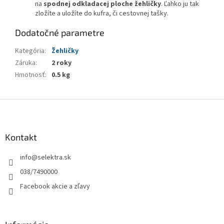
na
spodnej odkladacej ploche žehličky
. Ľahko ju tak
zložíte a uložíte do kufra, či cestovnej tašky.
Dodatočné parametre
Kategória
:
Žehličky
Záruka
:
2 roky
Hmotnosť
:
0.5 kg
Z
á
p
ä
Kontakt
t
info
@
selektra.sk
i
e
038/7490000
Facebook akcie a zľavy