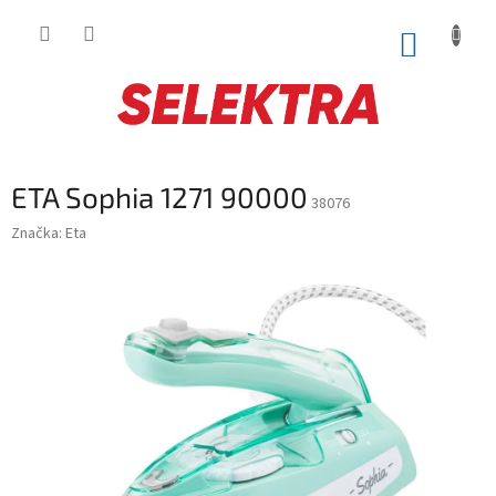
Prejsť
na
NÁKUP
obsah
KOŠÍK
ETA Sophia 1271 90000
38076
Značka:
Eta