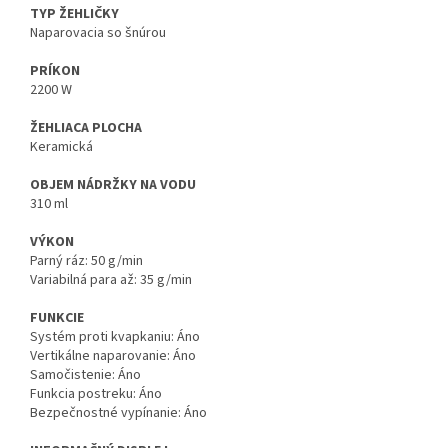
TYP ŽEHLIČKY
Naparovacia so šnúrou
PRÍKON
2200 W
ŽEHLIACA PLOCHA
Keramická
OBJEM NÁDRŽKY NA VODU
310 ml
VÝKON
Parný ráz: 50 g/min
Variabilná para až: 35 g/min
FUNKCIE
Systém proti kvapkaniu: Áno
Vertikálne naparovanie: Áno
Samočistenie: Áno
Funkcia postreku: Áno
Bezpečnostné vypínanie: Áno