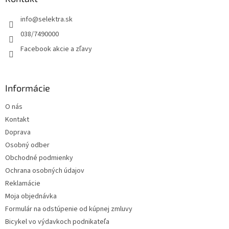
t
info
@
selektra.sk
i
e
038/7490000
Facebook akcie a zľavy
Informácie
O nás
Kontakt
Doprava
Osobný odber
Obchodné podmienky
Ochrana osobných údajov
Reklamácie
Moja objednávka
Formulár na odstúpenie od kúpnej zmluvy
Bicykel vo výdavkoch podnikateľa