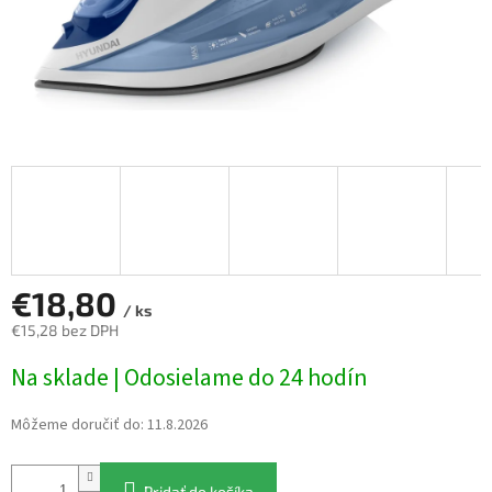
€18,80
/ ks
€15,28 bez DPH
Jednotková
Na sklade | Odosielame do 24 hodín
cena:
Môžeme doručiť do:
11.8.2026
Pridať do košíka