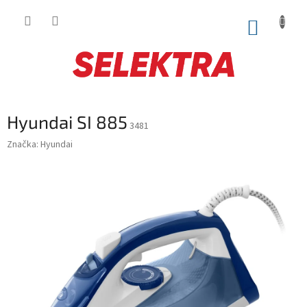
Prejsť
na
NÁKUP
obsah
KOŠÍK
Hyundai SI 885
3481
Značka:
Hyundai