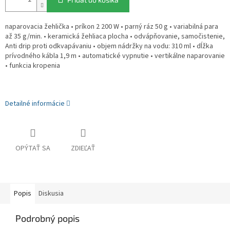
naparovacia žehlička • príkon 2 200 W • parný ráz 50 g • variabilná para
až 35 g/min. • keramická žehliaca plocha • odvápňovanie, samočistenie,
Anti drip proti odkvapávaniu • objem nádržky na vodu: 310 ml • dĺžka
prívodného kábla 1,9 m • automatické vypnutie • vertikálne naparovanie
• funkcia kropenia
Detailné informácie
OPÝTAŤ SA
ZDIEĽAŤ
Popis
Diskusia
Podrobný popis