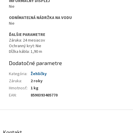
INFORMAČNÝ DISPLEJ
Nie
ODNÍMATEĽNÁ NÁDRŽKA NA VODU
Nie
ĎALŠIE PARAMETRE
Záruka: 24 mesiacov
Ochranný kryt: Nie
Dĺžka kábla: 1,90 m
Dodatočné parametre
Kategória
:
Žehličky
Záruka
:
2 roky
Hmotnosť
:
1 kg
EAN
:
8590393405770
Z
á
p
ä
Kontakt