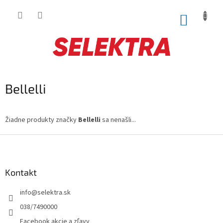
Prejsť
na
NÁKUP
obsah
KOŠÍK
Bellelli
Žiadne produkty značky
Bellelli
sa nenašli...
Z
á
p
ä
Kontakt
t
info
@
selektra.sk
i
e
038/7490000
Facebook akcie a zľavy