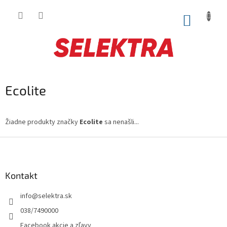
Prejsť
na
NÁKUP
obsah
KOŠÍK
Ecolite
Žiadne produkty značky
Ecolite
sa nenašli...
Z
á
p
ä
Kontakt
t
info
@
selektra.sk
i
e
038/7490000
Facebook akcie a zľavy