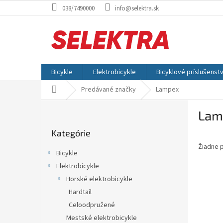
Prejsť
038/7490000
info@selektra.sk
na
obsah
Bicykle
Elektrobicykle
Bicyklové príslušenst
Domov
Predávané značky
Lampex
B
Lam
o
Preskočiť
č
Kategórie
kategórie
n
Žiadne 
ý
Bicykle
p
Elektrobicykle
a
Horské elektrobicykle
n
e
Hardtail
l
Celoodpružené
Mestské elektrobicykle