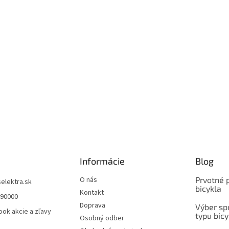
Informácie
Blog
O nás
Prvotné 
selektra.sk
bicykla
Kontakt
490000
Doprava
Výber spr
ok akcie a zľavy
typu bicy
Osobný odber