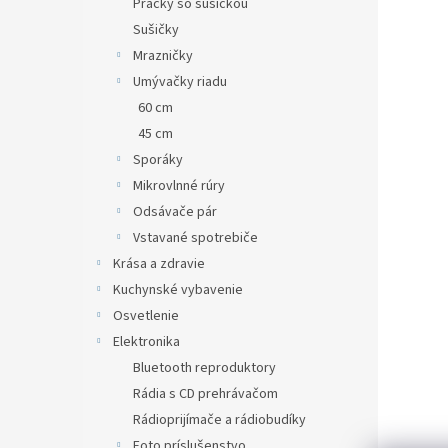
Práčky so sušičkou
Sušičky
Mrazničky
Umývačky riadu
60 cm
45 cm
Sporáky
Mikrovlnné rúry
Odsávače pár
Vstavané spotrebiče
Krása a zdravie
Kuchynské vybavenie
Osvetlenie
Elektronika
Bluetooth reproduktory
Rádia s CD prehrávačom
Rádioprijímače a rádiobudíky
Foto príslušenstvo