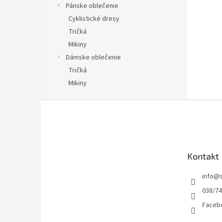
Pánske oblečenie
Cyklistické dresy
Tričká
Mikiny
Dámske oblečenie
Tričká
Mikiny
Z
á
p
ä
t
Kontakt
i
e
info
@
038/7
Facebo