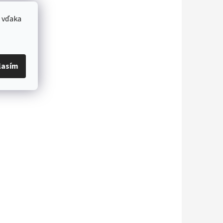
 vďaka
lasím