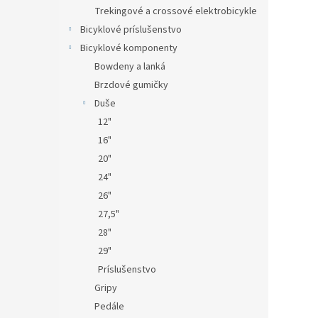
Trekingové a crossové elektrobicykle
Bicyklové príslušenstvo
Bicyklové komponenty
Bowdeny a lanká
Brzdové gumičky
Duše
12"
16"
20"
24"
26"
27,5"
28"
29"
Príslušenstvo
Gripy
Pedále