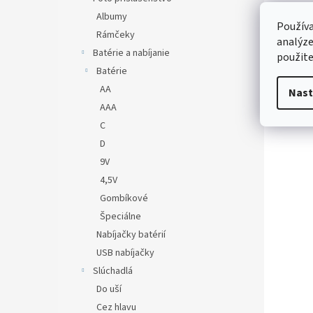
Albumy
Používa
Rámčeky
analýze
Batérie a nabíjanie
použite
Batérie
AA
Nast
AAA
C
D
9V
4,5V
Gombíkové
Špeciálne
Nabíjačky batérií
USB nabíjačky
Slúchadlá
Do uší
Cez hlavu