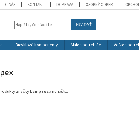
O NÁS
KONTAKT
DOPRAVA
OSOBNÝ ODBER
OBCHO
HĽADAŤ
vo
Bicyklové komponenty
Malé spotrebiče
Veľké spotre
pex
produkty značky
Lampex
sa nenašli...