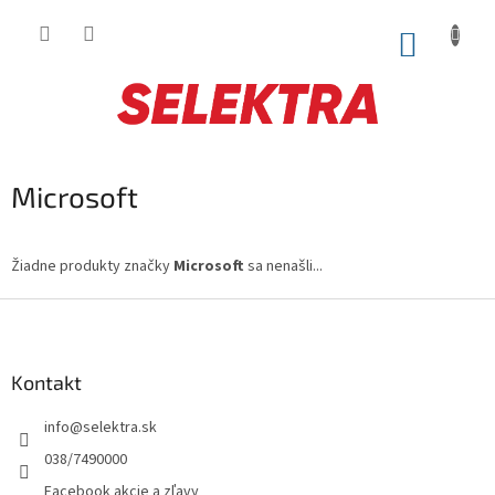
Prejsť
na
NÁKUP
obsah
KOŠÍK
Microsoft
Žiadne produkty značky
Microsoft
sa nenašli...
Z
á
p
ä
Kontakt
t
info
@
selektra.sk
i
e
038/7490000
Facebook akcie a zľavy