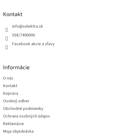
á
d
p
a
ä
Kontakt
c
t
i
info
@
selektra.sk
i
e
p
e
038/7490000
r
Facebook akcie a zľavy
v
k
y
v
Informácie
ý
p
O nás
i
s
Kontakt
u
Doprava
Osobný odber
Obchodné podmienky
Ochrana osobných údajov
Reklamácie
Moja objednávka