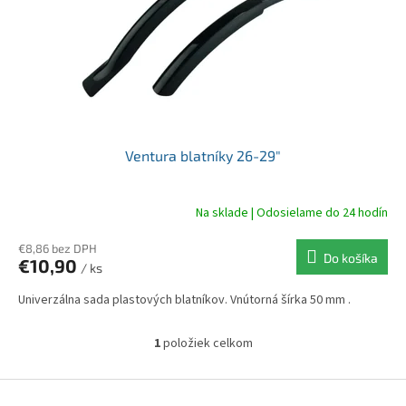
r
d
o
u
d
k
u
t
k
o
t
v
o
v
Ventura blatníky 26-29"
Na sklade | Odosielame do 24 hodín
€8,86 bez DPH
Do košíka
€10,90
/ ks
Univerzálna sada plastových blatníkov. Vnútorná šírka 50 mm .
1
položiek celkom
O
v
l
Z
á