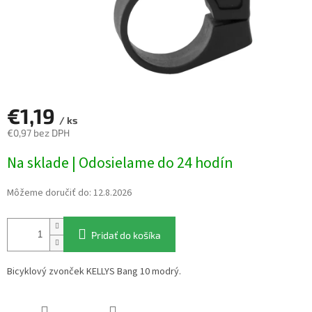
€1,19
/ ks
€0,97 bez DPH
Jednotková
Na sklade | Odosielame do 24 hodín
cena:
Môžeme doručiť do:
12.8.2026
Pridať do košíka
Bicyklový zvonček KELLYS Bang 10 modrý.