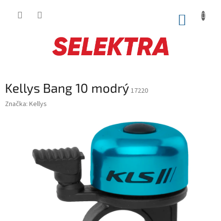
Prejsť
na
NÁKUP
obsah
KOŠÍK
Kellys Bang 10 modrý
17220
Značka:
Kellys