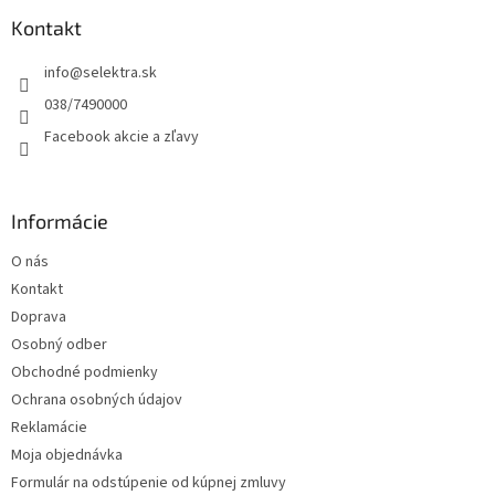
p
ä
Kontakt
t
info
@
selektra.sk
i
e
038/7490000
Facebook akcie a zľavy
Informácie
O nás
Kontakt
Doprava
Osobný odber
Obchodné podmienky
Ochrana osobných údajov
Reklamácie
Moja objednávka
Formulár na odstúpenie od kúpnej zmluvy