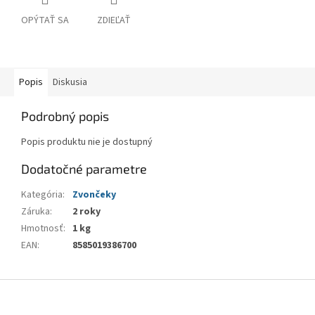
OPÝTAŤ SA
ZDIEĽAŤ
Popis
Diskusia
Podrobný popis
Popis produktu nie je dostupný
Dodatočné parametre
Kategória
:
Zvončeky
Záruka
:
2 roky
Hmotnosť
:
1 kg
EAN
:
8585019386700
Z
á