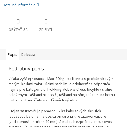
Detailné informácie
OPÝTAŤ SA
ZDIEĽAŤ
Popis
Diskusia
Podrobný popis
Vďaka vyššej nosnosti Max.
30 kg, platforma s protišmykovými
malými kolíkmi zaisťujúcimi stabilitu a odolnosť sa odporúča
najmä pre kategóriu e-Trekking alebo e-Cross bicyklov s plne
naloženými taškami na nosič, taškami na rám, taškami na hornú
trubku atď. na účely viacdňových výletov.
Stojan sa upevňuje pomocou 2 ks imbusových skrutiek
(súčasťou balenia) na dosku privarenú k reťazovej vzpere
(vzdialenosť skrutiek 40 mm).
S malou bezpečnou imbusovou