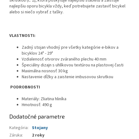
skrutkou (č. 2), ktorá poskytuje najlepšiu stabilitu a zaisťuje
najlepšiu oporu bicykla vždy, keď potrebujete zastaviť bicykel
alebo si niečo vybrať z tašky.
VLASTNOSTI:
Zadný stojan vhodný pre všetky kategórie e-bikov a
bicyklov 24" - 29"
Vzdialenosť otvorov zváraného plechu 40 mm
Špeciálny dizajn s uhlíkovou textúrou na plastovej časti
Maximálna nosnosť 30 kg
Nastavenie dĺžky a zaistenie imbusovou skrutkou
PODROBNOSTI
Materiály: Zliatina hliníka
Hmotnosť: 490 g
Dodatočné parametre
Kategória
:
Stojany
Záruka
:
2 roky