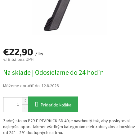
€22,90
/ ks
€18,62 bez DPH
Jednotková
Na sklade | Odosielame do 24 hodín
cena:
Môžeme doručiť do:
12.8.2026
Pridať do košíka
Zadný stojan P2R E-REARKICK SD 40 je navrhnutý tak, aby poskytoval
najlepšiu oporu takmer všetkým kategóriám elektrobicyklov a bicyklov
od 24“ – 29“ dostupných na trhu.