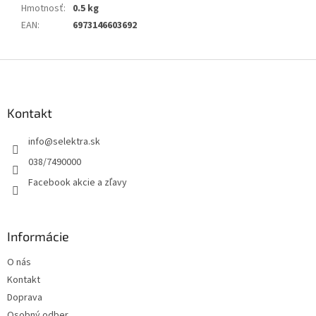
Hmotnosť
:
0.5 kg
EAN
:
6973146603692
Z
á
p
ä
Kontakt
t
info
@
selektra.sk
i
e
038/7490000
Facebook akcie a zľavy
Informácie
O nás
Kontakt
Doprava
Osobný odber