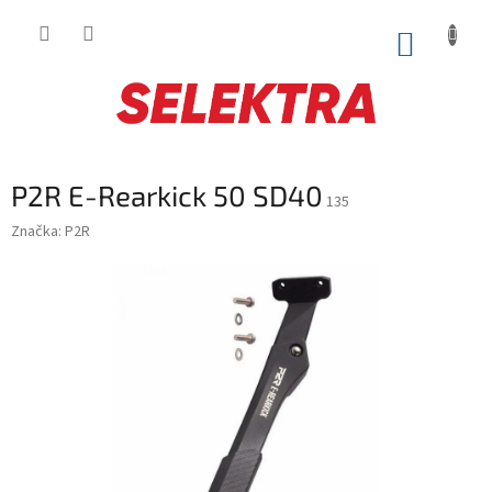
Prejsť
na
NÁKUP
obsah
KOŠÍK
P2R E-Rearkick 50 SD40
135
Značka:
P2R