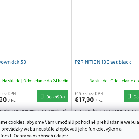
Downkick 50
P2R NITION 10C set black
Na sklade | Odosielame do 24 hodín
Na sklade | Odosielame do
 bez DPH
€14,55 bez DPH
Do košíka
Do
,90
€17,90
/ ks
/ ks
stojan P2R DOWNKICK 50 je vyvinutý
Set osvetlenia P2R NITION 10C pr
skytnutie maximálnej stability pre
ideálnu voľbu pre všetkých tých, k
me cookies, aby sme Vám umožnili pohodlné prehliadanie webu a
 všetky bicykle vo veľkosti 24″ – 29″
hľadajú kvalitný nabíjateľný set os
gorií: JUNIOR/CITY/MTB/CROSS,
dostatočným výkonom 200 Lumenov
 prevádzky webu neustále zlepšovali jeho funkcie, výkon a
ú...
ľnosť.
Ochrana osobných údajov.