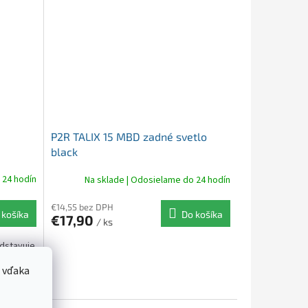
P2R TALIX 15 MBD zadné svetlo
black
 24 hodín
Na sklade | Odosielame do 24 hodín
€14,55 bez DPH
 košíka
Do košíka
€17,90
/ ks
edstavuje
torí
 vďaka
vetlenia s
,...