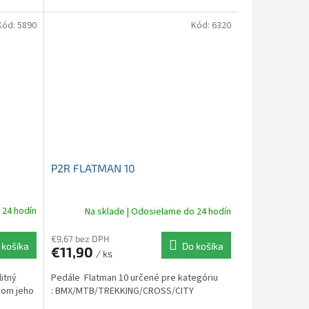
Kód:
5890
Kód:
6320
P2R FLATMAN 10
 24 hodín
Na sklade | Odosielame do 24 hodín
€9,67 bez DPH
 košíka
Do košíka
€11,90
/ ks
itný
Pedále Flatman 10 určené pre kategóriu
rom jeho
: BMX/MTB/TREKKING/CROSS/CITY