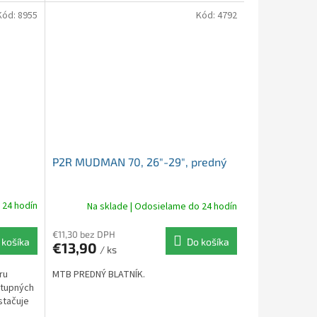
...
Kód:
8955
Kód:
4792
P2R MUDMAN 70, 26″-29″, predný
 24 hodín
Na sklade | Odosielame do 24 hodín
€11,30 bez DPH
 košíka
Do košíka
€13,90
/ ks
ru
MTB PREDNÝ BLATNÍK.
stupných
stačuje