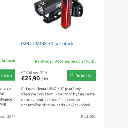
P2R LUMOIX 30 set black
 24 hodín
Na sklade | Odosielame do 24 hodín
€21,06 bez DPH
 košíka
Do košíka
€25,90
/ ks
ené zo
Set osvetlenia LUMOIX 30 je určený
USB
všetkým cyklistom, ktorí chcú byť na ceste
tihujúce
dobre videní a zároveň mať svetlo
 P2R
dostatočne silné na jazdu v akýchkoľvek
svetelných...
Kód:
2077
Kód:
665