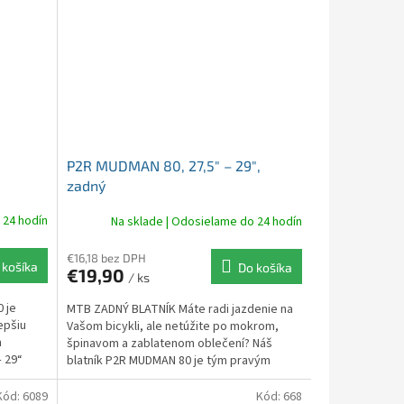
P2R MUDMAN 80, 27,5″ – 29″,
zadný
 24 hodín
Na sklade | Odosielame do 24 hodín
€16,18 bez DPH
 košíka
Do košíka
€19,90
/ ks
 je
MTB ZADNÝ BLATNÍK Máte radi jazdenie na
epšiu
Vašom bicykli, ale netúžite po mokrom,
m
špinavom a zablatenom oblečení? Náš
– 29“
blatník P2R MUDMAN 80 je tým pravým
riešením so...
Kód:
6089
Kód:
668