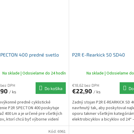
SPECTON 400 predné svetlo
P2R E-Rearkick 50 SD40
Na sklade | Odosielame do 24 hodín
Na sklade | Odosielame do
 bez DPH
€18,62 bez DPH
Do košíka
Do
,90
€22,90
/ ks
/ ks
výkonné predné cyklistické
Zadný stojan P2R E-REARKICK SD 40
enie P2R SPECTON 400 poskytuje
navrhnutý tak, aby poskytoval najl
až 400 Lm a je určené pre všetkých
oporu takmer všetkým kategóriá
tov, ktorí chcú byť výborne videní
elektrobicyklov a bicyklov od 24“ 
ými účastníkmi...
dostupných na trhu.
Kód:
6961