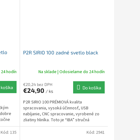
tlo
P2R SIRIO 100 zadné svetlo black
 24 hodín
Na sklade | Odosielame do 24 hodín
€20,24 bez DPH
 košíka
Do košíka
€24,90
/ ks
P2R SIRIO 100 PRÉMIOVÁ kvalita
etkým
spracovania, vysoká účinnosť, USB
 dobre
nabíjanie, CNC spracovanie, vyrobené zo
atočne
zliatiny hliníka. Toto je “IBA” stručná
charakteristika toho, čo...
Kód:
135
Kód:
2941