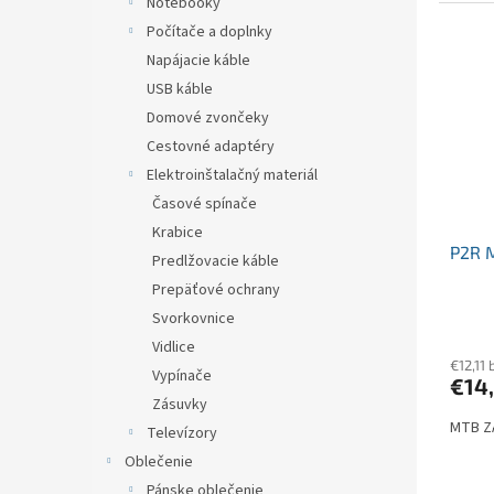
ktoré s
Notebooky
Počítače a doplnky
Napájacie káble
USB káble
Domové zvončeky
Cestovné adaptéry
Elektroinštalačný materiál
Časové spínače
Krabice
P2R 
Predlžovacie káble
Prepäťové ochrany
Svorkovnice
Vidlice
€12,11
Vypínače
€14
Zásuvky
MTB Z
Televízory
Oblečenie
Pánske oblečenie