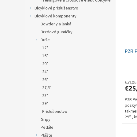
Trekingové a crossové elektrobicykle
Bicyklové príslušenstvo
Bicyklové komponenty
Bowdeny a lanká
Brzdové gumičky
Duše
12"
P2R 
16"
20"
24"
26"
€21,06
€25
27,5"
28"
P2R PA
29"
poskyt
takmer
Príslušenstvo
29″ , 
Gripy
Pedále
Plášte