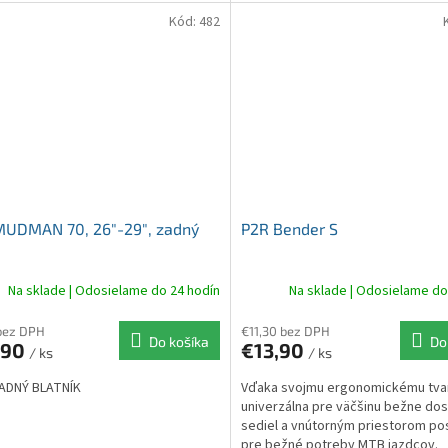
ú...
JUNIOR/CITY/MTB/CROSS, ktoré sú
Kód:
482
MUDMAN 70, 26″-29″, zadný
P2R Bender S
Na sklade | Odosielame do 24 hodín
Na sklade | Odosielame do
 bez DPH
€11,30 bez DPH
Do košíka
Do
,90
€13,90
/ ks
/ ks
ADNÝ BLATNÍK
Vďaka svojmu ergonomickému tva
univerzálna pre väčšinu bežne do
sediel a vnútorným priestorom po
pre bežné potreby MTB jazdcov.