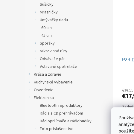
Sušičky
Mrazničky
Umývačky riadu
60 cm
45 cm
Sporáky
Mikrovlnné rúry
Odsávače pár
P2R 
Vstavané spotrebiče
Krása a zdravie
Kuchynské vybavenie
Osvetlenie
€14,55
€17
Elektronika
Bluetooth reproduktory
Zadný 
pre po
Rádia s CD prehrávačom
Používa
takmer
Rádioprijímače a rádiobudíky
z kate
analýze
Foto príslušenstvo
ktoré s
použite