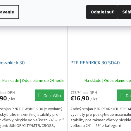
Kód:
243
avenie
Odmietnuť
Súh
Downkick 30
P2R REARKICK 30 SD40
Na sklade | Odosielame do 24 hodín
Na sklade | Odosielame do
 bez DPH
€13,74 bez DPH
Do košíka
Do
,90
€16,90
/ ks
/ ks
stojan P2R DOWNKICK 30 je vyvinutý
Zadný stojan P2R REARKICK 30 SD4
skytnutie maximálnej stability pre
vyvinutý pre poskytnutie maximáln
 všetky bicykle vo veľkosti 24″ – 29″
stability pre takmer všetky bicykl
gorií: JUNIOR/CITY/MTB/CROSS,
veľkosti 24″ – 29″ z kategorií: