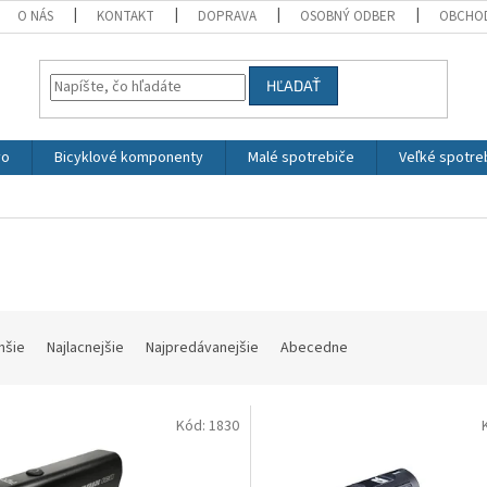
O NÁS
KONTAKT
DOPRAVA
OSOBNÝ ODBER
OBCHO
HĽADAŤ
vo
Bicyklové komponenty
Malé spotrebiče
Veľké spotre
hšie
Najlacnejšie
Najpredávanejšie
Abecedne
Kód:
1830