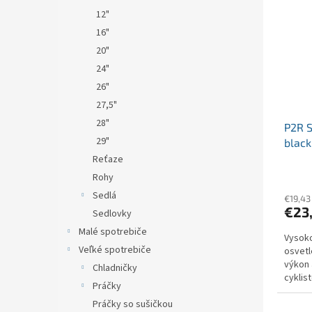
12"
16"
20"
24"
26"
27,5"
28"
P2R 
29"
black
Reťaze
Rohy
Sedlá
€19,43
€23
Sedlovky
Malé spotrebiče
Vysoko
Veľké spotrebiče
osvetl
výkon 
Chladničky
cyklis
Práčky
ostatn
Práčky so sušičkou