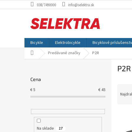
Prejsť
038/7490000
info@selektra.sk
na
obsah
Bicykle
Elektrobicykle
Bicyklové príslušenst
Domov
Predávané značky
P2R
B
P2R
o
č
Cena
n
R
ý
€
5
€
45
a
p
Najdra
d
a
e
n
V
n
e
ý
i
l
p
e
Na sklade
27