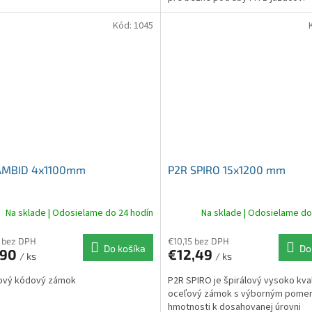
Kód:
1045
AMBID 4x1100mm
P2R SPIRO 15x1200 mm
Na sklade | Odosielame do 24 hodín
Na sklade | Odosielame do
 bez DPH
€10,15 bez DPH
Do košíka
Do
,90
€12,49
/ ks
/ ks
ový kódový zámok
P2R SPIRO je špirálový vysoko kval
oceľový zámok s výborným pome
hmotnosti k dosahovanej úrovni