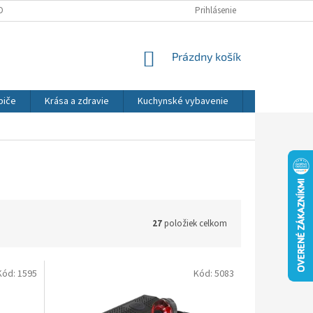
DNÉ PODMIENKY
OCHRANA OSOBNÝCH ÚDAJOV
Prihlásenie
REKLAMÁCIE
NÁKUPNÝ
Prázdny košík
KOŠÍK
biče
Krása a zdravie
Kuchynské vybavenie
Osvetlenie
27
položiek celkom
Kód:
1595
Kód:
5083