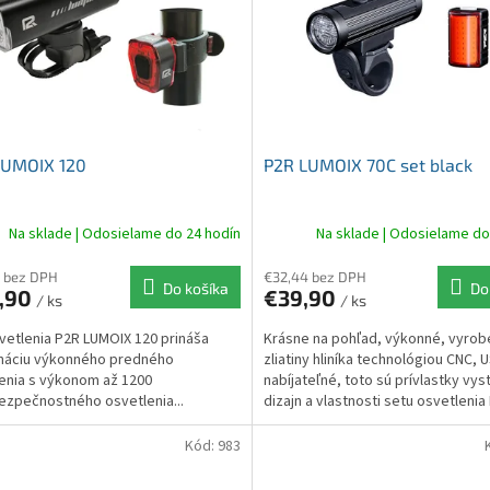
LUMOIX 120
P2R LUMOIX 70C set black
Na sklade | Odosielame do 24 hodín
Na sklade | Odosielame do
 bez DPH
€32,44 bez DPH
Do košíka
Do
,90
€39,90
/ ks
/ ks
vetlenia P2R LUMOIX 120 prináša
Krásne na pohľad, výkonné, vyrob
náciu výkonného predného
zliatiny hliníka technológiou CNC, 
enia s výkonom až 1200
nabíjateľné, toto sú prívlastky vys
ezpečnostného osvetlenia...
dizajn a vlastnosti setu osvetlenia
LUMOIX 70,...
Kód:
983