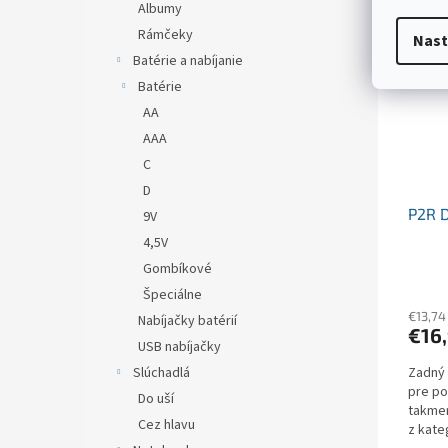
Albumy
Rámčeky
Nast
Batérie a nabíjanie
Batérie
AA
AAA
C
D
P2R 
9V
4,5V
Gombíkové
Špeciálne
€13,74
Nabíjačky batérií
€16
USB nabíjačky
Zadný 
Slúchadlá
pre po
Do uší
takmer
Cez hlavu
z kate