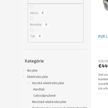
i
p
s
r
p
o
Akcia
0
r
d
o
u
Novinka
0
d
k
u
t
Tip
0
P2R 
k
o
t
v
o
v
Preskočiť
Kategórie
kategórie
€36,50
€44
Bicykle
Set os
Elektrobicykle
kombi
Horské elektrobicykle
osvetl
Lm a b
Hardtail
Celoodpružené
Mestské elektrobicykle