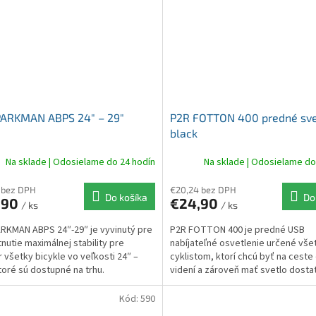
PARKMAN ABPS 24″ – 29″
P2R FOTTON 400 predné sve
black
Na sklade | Odosielame do 24 hodín
Na sklade | Odosielame do
 bez DPH
€20,24 bez DPH
Do košíka
Do
,90
€24,90
/ ks
/ ks
RKMAN ABPS 24″-29″ je vyvinutý pre
P2R FOTTON 400 je predné USB
nutie maximálnej stability pre
nabíjateľné osvetlenie určené vš
 všetky bicykle vo veľkosti 24″ –
cyklistom, ktorí chcú byť na ceste
ktoré sú dostupné na trhu.
videní a zároveň mať svetlo dost
silné na jazdu v...
Kód:
590