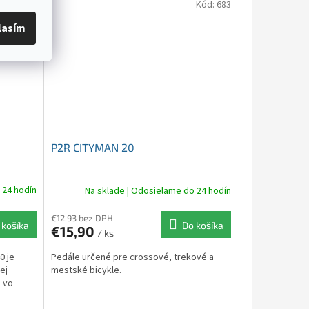
Kód:
671
Kód:
683
lasím
P2R CITYMAN 20
 24 hodín
Na sklade | Odosielame do 24 hodín
€12,93 bez DPH
 košíka
Do košíka
€15,90
/ ks
0 je
Pedále určené pre crossové, trekové a
ej
mestské bicykle.
e vo